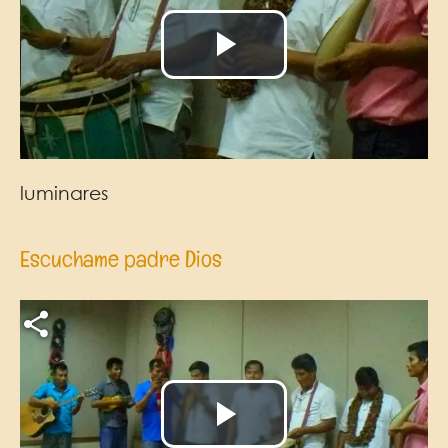
Reproducir
Vídeo
luminares
Escuchame padre Dios
Archivo de vídeo
Reproducir