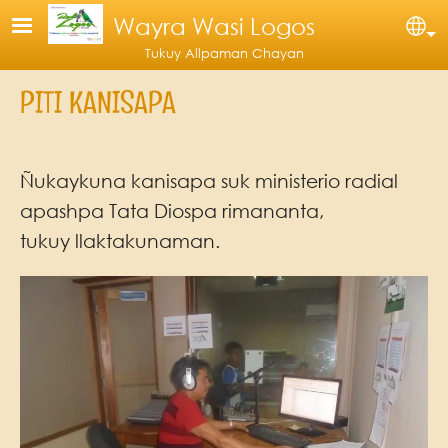
Skip to main content
Wayra Wasi Logos
Se
Tukuy Allpaman Chayan
PITI KANISAPA
Ñukaykuna kanisapa suk ministerio radial
apashpa Tata Diospa rimananta,
tukuy llaktakunaman.