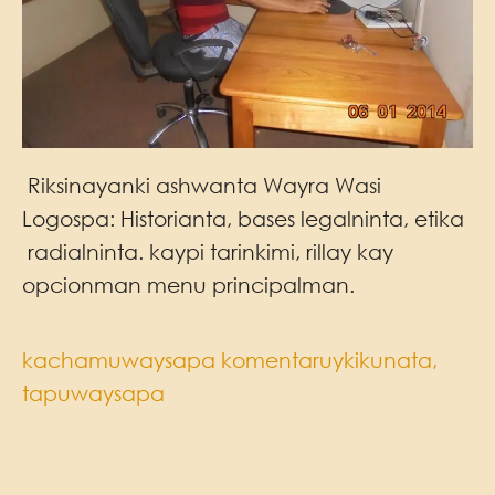
Riksinayanki ashwanta Wayra Wasi
Logospa: Historianta, bases legalninta, etika
radialninta. kaypi tarinkimi, rillay kay
opcionman menu principalman.
kachamuwaysapa komentaruykikunata,
tapuwaysapa